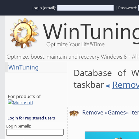
Login (email):
| Password:
Optimize, boost, maintain and recovery Windows 8 - All-
WinTuning
Database of W
taskbar
Remov
For products of
Remove «Games» it
Login for registered users
Login (email):